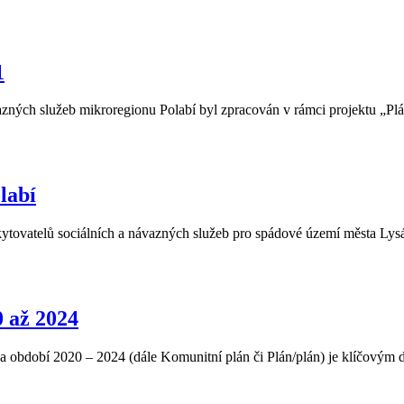
1
zných služeb mikroregionu Polabí byl zpracován v rámci projektu „Plá
labí
oskytovatelů sociálních a návazných služeb pro spádové území města Ly
 až 2024
a období 2020 – 2024 (dále Komunitní plán či Plán/plán) je klíčovým d