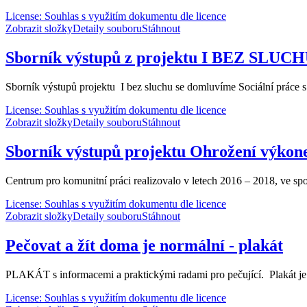
License: Souhlas s využitím dokumentu dle licence
Zobrazit složky
Detaily souboru
Stáhnout
Sborník výstupů z projektu I BEZ SL
Sborník výstupů projektu I bez sluchu se domluvíme Sociální práce s os
License: Souhlas s využitím dokumentu dle licence
Zobrazit složky
Detaily souboru
Stáhnout
Sborník výstupů projektu Ohrožení výkonem
Centrum pro komunitní práci realizovalo v letech 2016 – 2018, ve sp
License: Souhlas s využitím dokumentu dle licence
Zobrazit složky
Detaily souboru
Stáhnout
Pečovat a žít doma je normální - plakát
PLAKÁT s informacemi a praktickými radami pro pečující. Plakát je s
License: Souhlas s využitím dokumentu dle licence