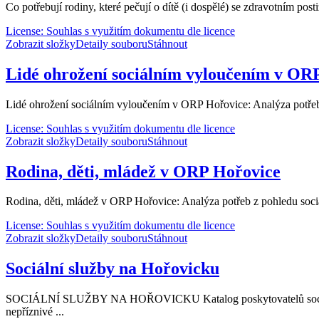
Co potřebují rodiny, které pečují o dítě (i dospělé) se zdravotním post
License: Souhlas s využitím dokumentu dle licence
Zobrazit složky
Detaily souboru
Stáhnout
Lidé ohrožení sociálním vyloučením v OR
Lidé ohrožení sociálním vyloučením v ORP Hořovice: Analýza potřeb z
License: Souhlas s využitím dokumentu dle licence
Zobrazit složky
Detaily souboru
Stáhnout
Rodina, děti, mládež v ORP Hořovice
Rodina, děti, mládež v ORP Hořovice: Analýza potřeb z pohledu sociá
License: Souhlas s využitím dokumentu dle licence
Zobrazit složky
Detaily souboru
Stáhnout
Sociální služby na Hořovicku
SOCIÁLNÍ SLUŽBY NA HOŘOVICKU Katalog poskytovatelů sociálních 
nepříznivé ...