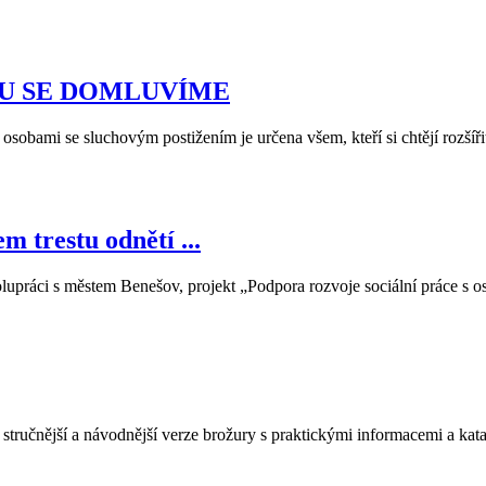
UCHU SE DOMLUVÍME
obami se sluchovým postižením je určena všem, kteří si chtějí rozšířit s
 trestu odnětí ...
olupráci s městem Benešov, projekt „Podpora rozvoje sociální práce s 
tručnější a návodnější verze brožury s praktickými informacemi a kata