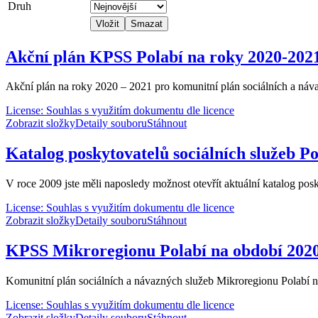
Druh
Vložit
Smazat
Akční plán KPSS Polabí na roky 2020-202
Akční plán na roky 2020 – 2021 pro komunitní plán sociálních a náva
License: Souhlas s využitím dokumentu dle licence
Zobrazit složky
Detaily souboru
Stáhnout
Katalog poskytovatelů sociálních služeb Po
V roce 2009 jste měli naposledy možnost otevřít aktuální katalog p
License: Souhlas s využitím dokumentu dle licence
Zobrazit složky
Detaily souboru
Stáhnout
KPSS Mikroregionu Polabí na období 2020
Komunitní plán sociálních a návazných služeb Mikroregionu Polabí n
License: Souhlas s využitím dokumentu dle licence
Zobrazit složky
Detaily souboru
Stáhnout