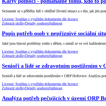
Karty pomoci - pomáháme tomu, kdo to po
Seznamte se s příběhy lidí v obtížné životní situaci a s tím, jak jim po
License: Souhlas s využitím dokumentu dle licence
Zobrazit složky
Detaily souboru
Stáhnout
Popis potřeb osob v nepříznivé sociální sit
Jaké jsou hlavní problémy rodin s dětmi, s nimiž se ve své každodenní 
License: Souhlas s využitím dokumentu dle licence
Zobrazit složky
Detaily souboru
Stáhnout
Senioři a lidé se zdravotním postižením v
Senioři a lidé se zdravotním postižením v ORP Hořovice: Analýza pot
License: Souhlas s využitím dokumentu dle licence
Zobrazit složky
Detaily souboru
Stáhnout
Analýza potřeb pečujících v území ORP 