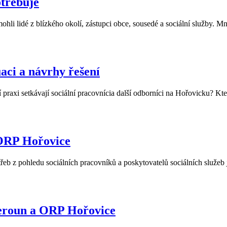
třebuje
mohli lidé z blízkého okolí, zástupci obce, sousedé a sociální služby. Mnoh
uaci a návrhy řešení
praxi setkávají sociální pracovnícia další odborníci na Hořovicku? Které 
 ORP Hořovice
řeb z pohledu sociálních pracovníků a poskytovatelů sociálních služeb
Beroun a ORP Hořovice