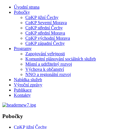
Úvodní strana
Pobočky
CpKP jižní Čechy
CpKP Severní Morava
CpKP střední Čechy
CpKP střední Morava
CpKP východní Morava
CpKP západní Čechy
Programy
Zapojování veřejnosti
Komunitní plánování sociálních služeb
Místní a udržitelný rozvoj
Výchova k občanství
NNO a regionální rozvoj
Nabídka služeb
Výroční zprávy
Publikace
Kontakty
Pobočky
CpKP jižní Čechy