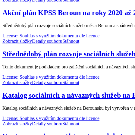
Akční plán KPSS Beroun na roky 2020 až 
Střednědobý plán rozvoje sociálních služeb města Beroun a spádovéh
License: Souhlas s využitím dokumentu dle licence
Zobrazit složky
Detaily souboru
Stáhnout
Střednědobý plán rozvoje sociálních služe
Tento dokument je podkladem pro zajištění sociálních a návazných slu
License: Souhlas s využitím dokumentu dle licence
Zobrazit složky
Detaily souboru
Stáhnout
Katalog sociálních a návazných služeb na
Katalog sociálních a návazných služeb na Berounsku byl vytvořen v 
License: Souhlas s využitím dokumentu dle licence
Zobrazit složky
Detaily souboru
Stáhnout