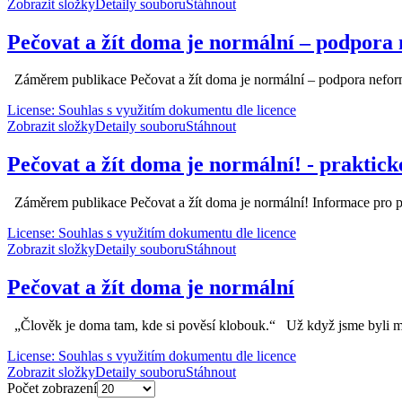
Zobrazit složky
Detaily souboru
Stáhnout
Pečovat a žít doma je normální – podpora 
Záměrem publikace Pečovat a žít doma je normální – podpora neformáln
License: Souhlas s využitím dokumentu dle licence
Zobrazit složky
Detaily souboru
Stáhnout
Pečovat a žít doma je normální! - praktic
Záměrem publikace Pečovat a žít doma je normální! Informace pro peču
License: Souhlas s využitím dokumentu dle licence
Zobrazit složky
Detaily souboru
Stáhnout
Pečovat a žít doma je normální
„Člověk je doma tam, kde si pověsí klobouk.“ Už když jsme byli malí, 
License: Souhlas s využitím dokumentu dle licence
Zobrazit složky
Detaily souboru
Stáhnout
Počet zobrazení