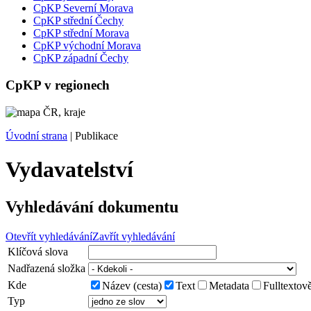
CpKP Severní Morava
CpKP střední Čechy
CpKP střední Morava
CpKP východní Morava
CpKP západní Čechy
CpKP v regionech
Úvodní strana
|
Publikace
Vydavatelství
Vyhledávání dokumentu
Otevřít vyhledávání
Zavřít vyhledávání
Klíčová slova
Nadřazená složka
Kde
Název (cesta)
Text
Metadata
Fulltextov
Typ