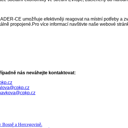
LEADER-CE umožňuje efektivněji reagovat na místní potřeby a zvy
álně propojené.Pro více informací navštivte naše webové stránk
případně nás neváhejte kontaktovat:
pkp.cz
alova@cpkp.cz
rnavkova@cpkp.cz
 v Bosně a Hercegovině.