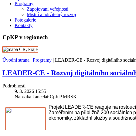
Programy
Zapojování veřejnosti
Místní a udržitelný rozvoj
Fotogalerie
Kontakty
CpKP v regionech
Úvodní strana
|
Programy
|
LEADER-CE - Rozvoj digitálního sociální
LEADER-CE - Rozvoj digitálního sociálníh
Podrobnosti
9. 3. 2026 15:55
Napsal/a kancelář CpKP MRSK
Projekt LEADER-CE reaguje na rostoucí 
Zaměřením na přibližně 200 sociálních po
ekonomiky, základní služby a soudržnost