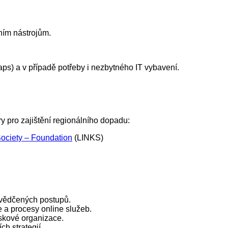
ním nástrojům.
ps) a v případě potřeby i nezbytného IT vybavení.
y pro zajištění regionálního dopadu:
ociety – Foundation
(LINKS)
osvědčených postupů.
 a procesy online služeb.
skové organizace.
h strategií.