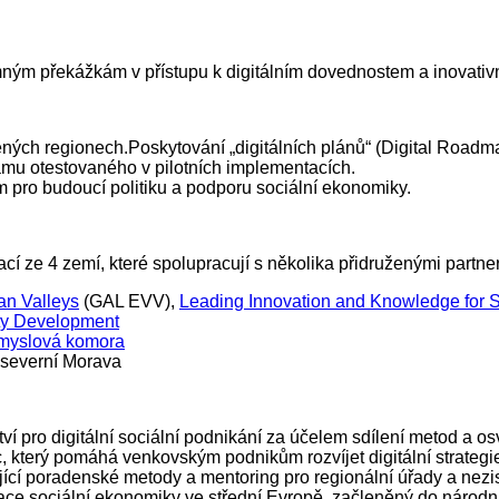
ným překážkám v přístupu k digitálním dovednostem a inovativ
ých regionech.Poskytování „digitálních plánů“ (Digital Roadma
amu otestovaného v pilotních implementacích.
 pro budoucí politiku a podporu sociální ekonomiky.
 ze 4 zemí, které spolupracují s několika přidruženými partner
an Valleys
(GAL EVV),
Leading Innovation and Knowledge for S
ety Development
myslová komora
 severní Morava
tví pro digitální sociální podnikání za účelem sdílení metod a 
 který pomáhá venkovským podnikům rozvíjet digitální strategie
í poradenské metody a mentoring pro regionální úřady a nezi
mace sociální ekonomiky ve střední Evropě, začleněný do národníc