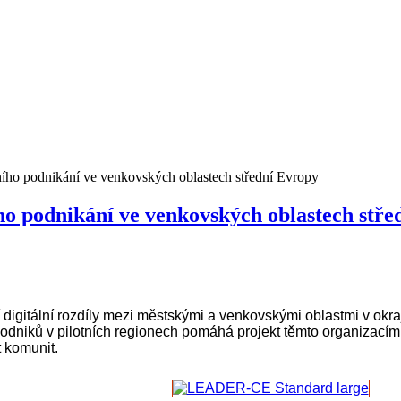
ho podnikání ve venkovských oblastech střední Evropy
o podnikání ve venkovských oblastech stře
digitální rozdíly mezi městskými a venkovskými oblastmi v okr
dniků v pilotních regionech pomáhá projekt těmto organizacím zv
 komunit.