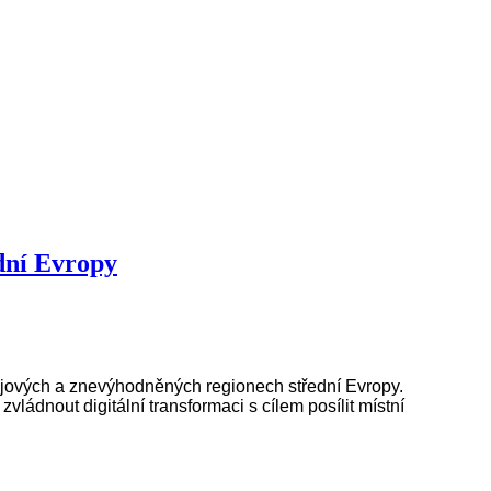
dní Evropy
ajových a znevýhodněných regionech střední Evropy.
ládnout digitální transformaci s cílem posílit místní