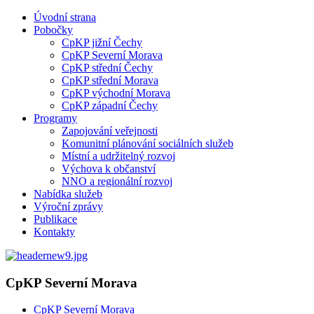
Úvodní strana
Pobočky
CpKP jižní Čechy
CpKP Severní Morava
CpKP střední Čechy
CpKP střední Morava
CpKP východní Morava
CpKP západní Čechy
Programy
Zapojování veřejnosti
Komunitní plánování sociálních služeb
Místní a udržitelný rozvoj
Výchova k občanství
NNO a regionální rozvoj
Nabídka služeb
Výroční zprávy
Publikace
Kontakty
CpKP Severní Morava
CpKP Severní Morava