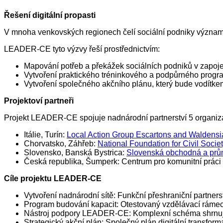
Řešení digitální propasti
V mnoha venkovských regionech čelí sociální podniky význam
LEADER-CE tyto výzvy řeší prostřednictvím:
Mapování potřeb a překážek sociálních podniků v zapojen
Vytvoření praktického tréninkového a podpůrného progr
Vytvoření společného akčního plánu, který bude vodítkem
Projektoví partneři
Projekt LEADER-CE spojuje nadnárodní partnerství 5 organizací
Itálie, Turín:
Local Action Group Escartons and Waldensi
Chorvatsko, Záhřeb:
National Foundation for Civil Soci
Slovensko, Banská Bystrica:
Slovenská obchodná a prů
Česká republika, Šumperk: Centrum pro komunitní práci
Cíle projektu LEADER-CE
Vytvoření nadnárodní sítě: Funkční přeshraniční partners
Program budování kapacit: Otestovaný vzdělávací rámec,
Nástroj podpory LEADER-CE: Komplexní schéma shrnujíc
Strategický akční plán: Společný plán digitální transfor